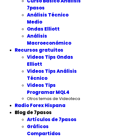
Curso Básico Análisis
7pasos
Análisis Técnico
Medio
Ondas Elliott
Análisis
Macroeconómico
Recursos gratuitos
Videos Tips Ondas
Elliott
Videos Tips Análisis
Técnico
Videos Tips
Programar MQL4
Otros temas de Videoteca
Radio Forex Hispana
Blog de 7pasos
Artículos de 7pasos
Gráficos
Compartidos